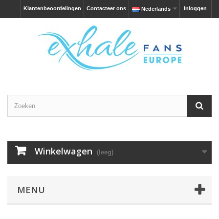
Klantenbeoordelingen
Contacteer ons
Inloggen
Nederlands
Winkelwagen
(leeg)
MENU