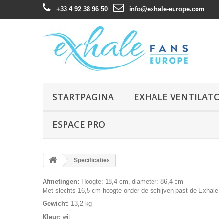
+33 4 92 38 96 50
info@exhale-europe.com
STARTPAGINA
EXHALE VENTILAT
ESPACE PRO
Specificaties
Afmetingen:
Hoogte: 18,4 cm, diameter: 86,4 cm
Met slechts 16,5 cm hoogte onder de schijven past de Exhale-v
Gewicht:
13,2 kg
Kleur:
wit