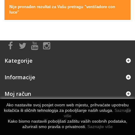
Nije pronađen rezultat za Vašu pretragu "ventiladore con
luce"
Kategorije
Informacije
Moj račun
Ako nastavite svoj posjet ovom web mjestu, prihvaćate upotrebu
Store Information
kolačića ili sličnih tehnologija za poboljšanje naših usluga.
Saznajte
više
Kako bismo nastavili poboljšati zaštitu vaših osobnih podataka,
ažurirali smo pravila o privatnosti.
Saznajte više