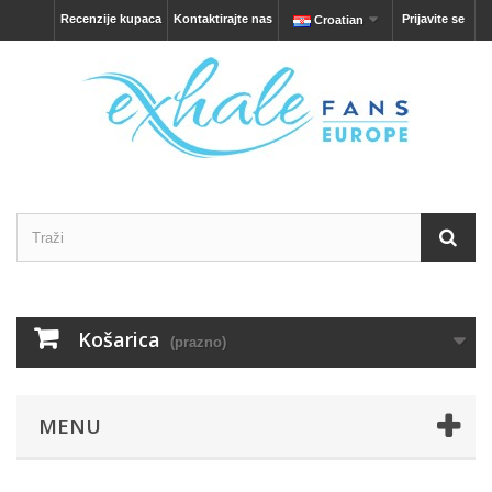
Recenzije kupaca
Kontaktirajte nas
Prijavite se
Croatian
Košarica
(prazno)
MENU