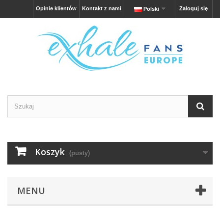
Opinie klientów
Kontakt z nami
Zaloguj się
Polski
Koszyk
(pusty)
MENU