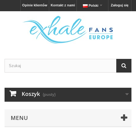
Opinie klientów
Kontakt z nami
Zaloguj się
Polski
Koszyk
(pusty)
MENU