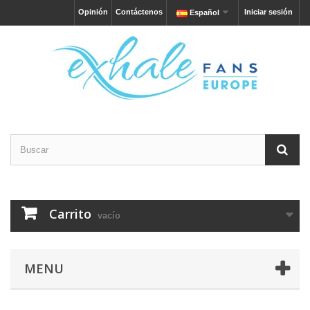
Opinión
Contáctenos
Iniciar sesión
Español
Carrito
vacío
MENU