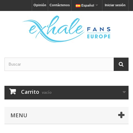
Opinión
Contáctenos
Iniciar sesión
Español
Carrito
vacío
MENU