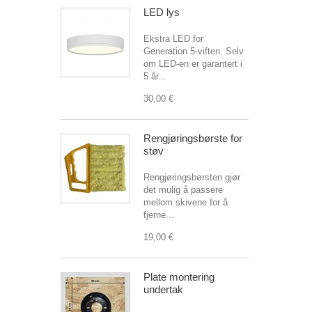
LED lys
Ekstra LED for
Generation 5-viften. Selv
om LED-en er garantert i
5 år...
30,00 €
Rengjøringsbørste for
støv
Rengjøringsbørsten gjør
det mulig å passere
mellom skivene for å
fjerne...
19,00 €
Plate montering
undertak