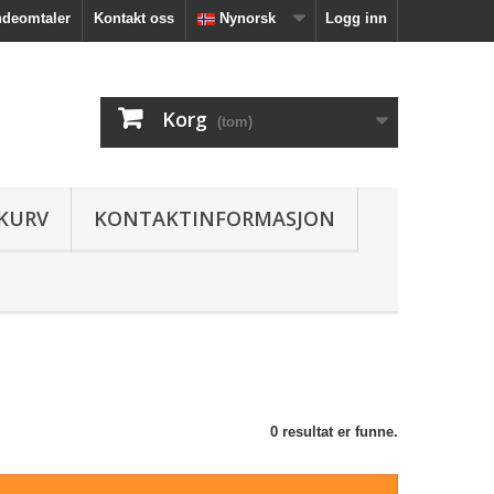
deomtaler
Kontakt oss
Nynorsk
Logg inn
Korg
(tom)
KURV
KONTAKTINFORMASJON
0 resultat er funne.