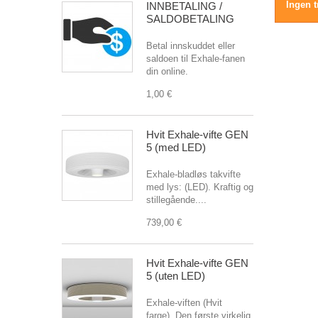
Ingen t
INNBETALING /
SALDOBETALING
Betal innskuddet eller
saldoen til Exhale-fanen
din online.
1,00 €
Hvit Exhale-vifte GEN
5 (med LED)
Exhale-bladløs takvifte
med lys: (LED). Kraftig og
stillegående....
739,00 €
Hvit Exhale-vifte GEN
5 (uten LED)
Exhale-viften (Hvit
farge). Den første virkelig