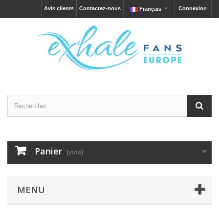
Avis clients
Contactez-nous
Connexion
Français
Panier
(vide)
MENU