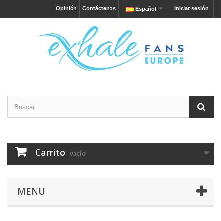
Opinión
Contáctenos
Iniciar sesión
Español
Carrito
vacío
MENU