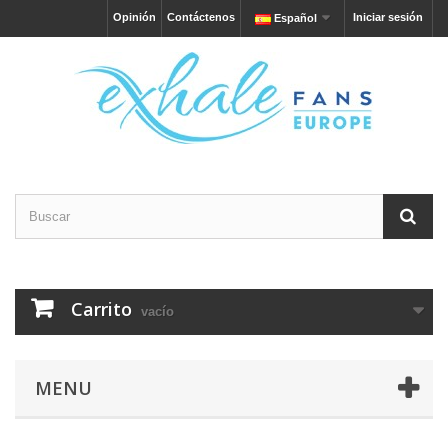
Opinión
Contáctenos
Iniciar sesión
Español
Carrito
vacío
MENU