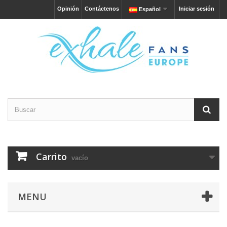
Opinión
Contáctenos
Iniciar sesión
Español
Carrito
vacío
MENU