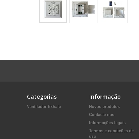
Categorias
Informação
Ventilador Exhale
Novos produtos
Contacte-nos
Informações legais
Termos e condições de
uso