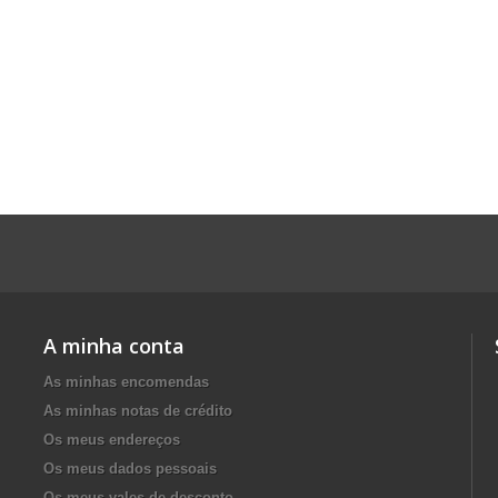
A minha conta
As minhas encomendas
As minhas notas de crédito
Os meus endereços
Os meus dados pessoais
Os meus vales de desconto