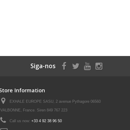
Siga-nos
Store Information
EXHALE EUROPE SASU, 2 avenue Pythagore 06560
VALBONNE, France. Siren 849 767 223
Call us now:
+33 4 92 38 96 50