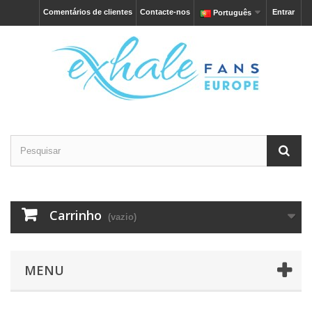
Comentários de clientes
Contacte-nos
Entrar
Português
Carrinho
(vazio)
MENU