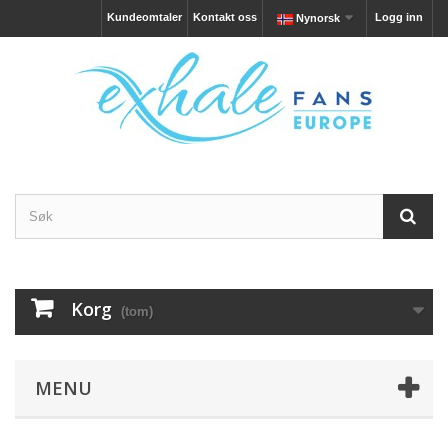
Kundeomtaler
Kontakt oss
Logg inn
Nynorsk
Korg
(tom)
MENU