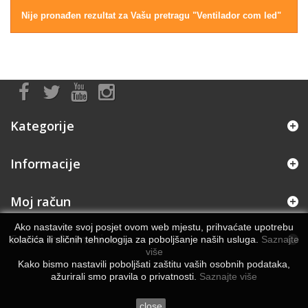
Nije pronađen rezultat za Vašu pretragu "Ventilador com led"
Kategorije
Informacije
Moj račun
Ako nastavite svoj posjet ovom web mjestu, prihvaćate upotrebu
Store Information
kolačića ili sličnih tehnologija za poboljšanje naših usluga.
Saznajte
više
Kako bismo nastavili poboljšati zaštitu vaših osobnih podataka,
ažurirali smo pravila o privatnosti.
Saznajte više
close