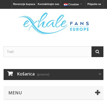
Recenzije kupaca
Kontaktirajte nas
Prijavite se
Croatian
Košarica
(prazno)
MENU