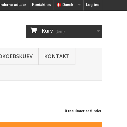
nderne udtaler
Kontakt os
Dansk
Log ind
Kurv
(tom)
DKOEBSKURV
KONTAKT
0 resultater er fundet.